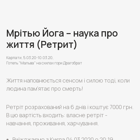
Мрітью Йога – наука про
життя (Ретрит)
Карпати, 5.03.20-10.03.20,
Готель "Мальва" на схилах гори Драгобрат
Життя наповнюється сенсом і силою тоді, коли
людина пам'ятає про смерть!
Ретріт розрахований на 6 днів і коштує 7000 грн.
В цю вартість входить: власне ретріт -
навчання, проживання, харчування.
Виїжджаємо з Києва 04.03.2020 о 20:19,